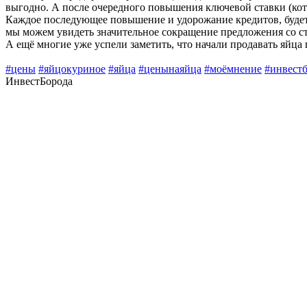
выгодно. А после очередного повышения ключевой ставки (котор
Каждое последующее повышение и удорожание кредитов, будет п
мы можем увидеть значительное сокращение предложения со с
А ещё многие уже успели заметить, что начали продавать яйца 
#цены
#яйцокуриное
#яйца
#ценынаяйца
#моёмнение
#инвест
ИнвестБорода